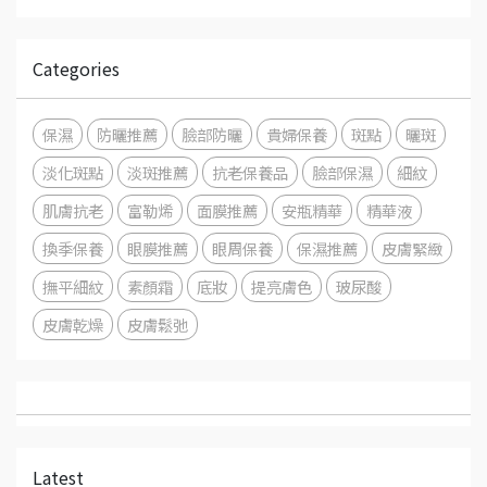
Categories
保濕
防曬推薦
臉部防曬
貴婦保養
斑點
曬斑
淡化斑點
淡斑推薦
抗老保養品
臉部保濕
細紋
肌膚抗老
富勒烯
面膜推薦
安瓶精華
精華液
換季保養
眼膜推薦
眼周保養
保濕推薦
皮膚緊緻
撫平細紋
素顏霜
底妝
提亮膚色
玻尿酸
皮膚乾燥
皮膚鬆弛
Latest