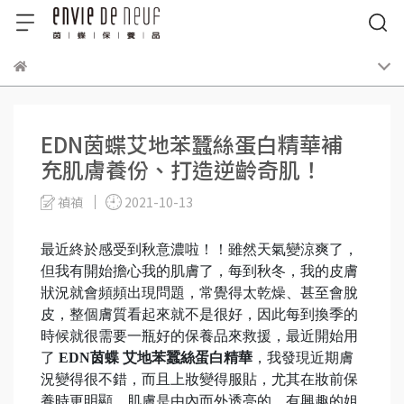
EDN茵蝶艾地苯蠶絲蛋白精華補
充肌膚養份、打造逆齡奇肌！
禎禎
2021-10-13
最近終於感受到秋意濃啦！！雖然天氣變涼爽了，
但我有開始擔心我的肌膚了，每到秋冬，我的皮膚
狀況就會頻頻出現問題，常覺得太乾燥、甚至會脫
皮，整個膚質看起來就不是很好，因此每到換季的
時候就很需要一瓶好的保養品來救援，最近開始用
了
EDN茵蝶 艾地苯蠶絲蛋白精華
，我發現近期膚
況變得很不錯，而且上妝變得服貼，尤其在妝前保
養時更明顯，肌膚是由內而外透亮的，有興趣的姐