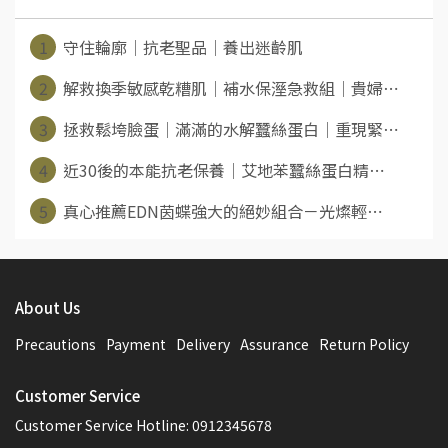
1
守住輪廓│抗老聖品│養出迷齡肌
2
解救換季敏感乾糟肌│補水保溼急救組│貴婦⋯
3
拯救鬆垮臉蛋│滿滿的水解蠶絲蛋白│重現緊⋯
4
近30後的本能抗老保養│艾地苯蠶絲蛋白精⋯
5
真心推薦EDN茵蝶強大的絕妙組合－光燦輕⋯
About Us
Precautions
Payment
Delivery
Assurance
Return Policy
Customer Service
Customer Service Hotline: 0912345678