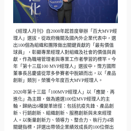
《經理人月刊》自2008年起首度舉辦「百大MVP經
理人」選拔，從政府機關及國內外企業代表中，選
出100個為組織和團隊做出關鍵貢獻的「最有價值
球員」，彰顯專業經理人對組織及社會的價值與貢
獻，作為職場管理者與專業工作者學習的標竿。今
年「第十三屆100 MVP經理人」選拔中，霈方國際
董事長呂慶盛從眾多參賽者中脫穎而出，以「產品
創新」類別，榮獲今年度百大MVP經理人。
2020年第十三屆「100MVP經理人」以「應變．再
進化」為主題，做為遴選100位MVP經理人的主
軸，歸納出6種變革途徑：包括抗疫先鋒、產品創
新、行銷創新、組織創新、服務創新與未來經理
人。以衡量創新力、領導力、整合力、執行力4項
關鍵指標，評選出帶領企業績效成長的100位傑出