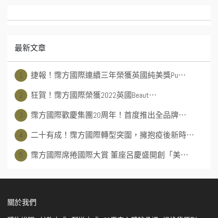
最新文章
1
捷報！霈方國際連續三年榮獲英國純美獎Pu⋯
2
狂賀！霈方國際榮獲2022英國Beaut⋯
3
霈方國際歡慶集團20周年！首度推出全品牌⋯
4
二十有成！霈方國際轉型突圍，擁抱疫後新時⋯
5
霈方國際席捲國際大賞 董座呂慶盛開創「美⋯
關於我們