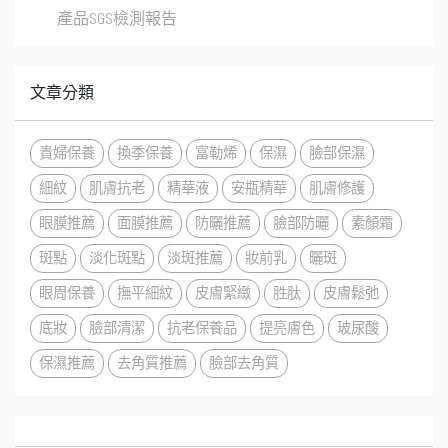
產品SGS檢測報告
文章分類
貴婦保養
換季保養
富勒烯
保濕
臉部保濕
細紋
肌膚抗老
精華液
安瓶精華
肌膚修護
眼膜推薦
面膜推薦
防曬推薦
臉部防曬
素顏霜
斑點
淡化斑點
淡斑推薦
妝前乳
曬斑
眼周保養
撫平細紋
皮膚緊緻
胜肽
皮膚鬆弛
底妝
臉部清潔
抗老保養品
提亮膚色
玻尿酸
保濕推薦
去角質推薦
臉部去角質