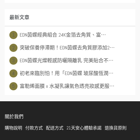
最新文章
1
EDN茵蝶經典組合 24K金箔去角質、富⋯
2
突破保養停滯期！EDN茵蝶去角質膠添加2⋯
3
EDN茵蝶光燦輕感防曬隔離乳 完美貼合不⋯
4
初老來臨別怕！用「EDN茵蝶 玻尿酸恆潤⋯
5
富勒烯面膜 x 水凝乳讓氣色透亮妝感更服⋯
關於我們
購物說明
付款方式
配送方式
21天安心體驗承諾
退換貨原則