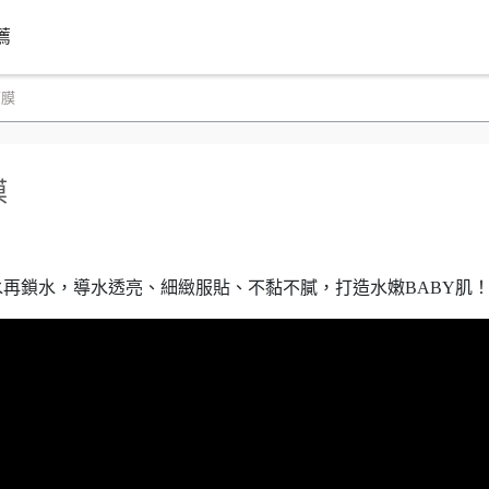
薦
面膜
膜
再鎖水，導水透亮、細緻服貼、不黏不膩，打造水嫩BABY肌