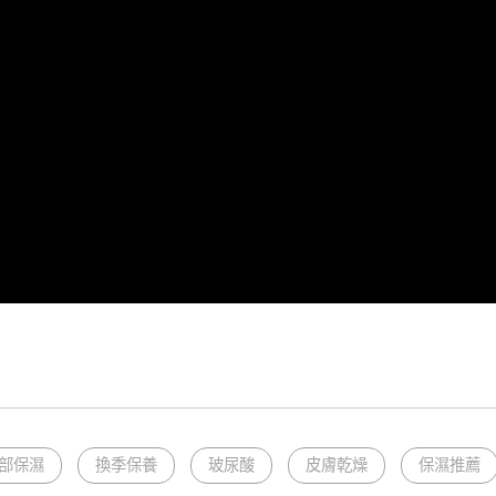
部保濕
換季保養
玻尿酸
皮膚乾燥
保濕推薦