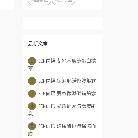
防曬推薦
臉部防曬
最新文章
1
EDN茵蝶 艾地苯蠶絲蛋白精
華
2
EDN茵蝶 保濕舒緩修護凝露
3
EDN茵蝶 雙效保濕礦晶噴霧
4
EDN茵蝶 光燦輕感防曬隔離
乳
5
EDN茵蝶 玻尿酸恆潤保濕面
膜