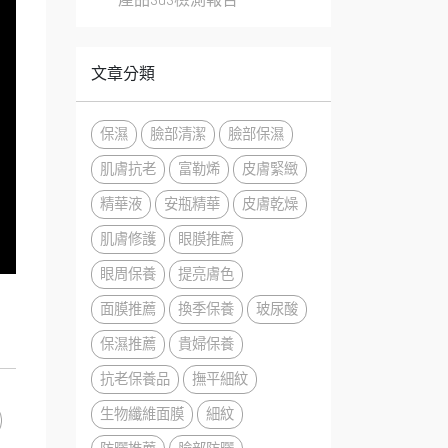
文章分類
保濕
臉部清潔
臉部保濕
肌膚抗老
富勒烯
皮膚緊緻
精華液
安瓶精華
皮膚乾燥
肌膚修護
眼膜推薦
眼周保養
提亮膚色
面膜推薦
換季保養
玻尿酸
保濕推薦
貴婦保養
抗老保養品
撫平細紋
生物纖維面膜
細紋