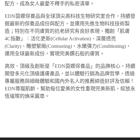
配方，成為女人最愛不釋手的私密清單。
EDN茵蝶保養品與全球頂尖高科技生物研究室合作，持續發
掘最新的保養品成份與配方，並運用先進生物科技技術製
造；特別在不同膚質的抗老研究有良好表現，獨創「肌膚
4C指數」：活化更新(Cellular Activation)、深層透亮
(Clarity)、雕塑緊緻(Contouring)、水嫩彈力(Conditioning)，
運用全球最新成份，實現完美鑽石般的膚質。
高效、頂級及創新是「EDN茵蝶保養品」的品牌核心，持續
開發多元化頂級護膚產品，並以體驗行銷為品牌哲學，透過
專屬服務與細緻體驗和國內外名人的推薦締造好評及信賴！
EDN尊寵肌齡，幫助每位愛美的女性重現完美新肌，綻放永
恆璀璨的煥采篇章。