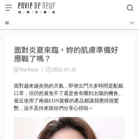
面對炎夏來臨，妳的肌膚準備好
應戰了嗎？
Ria Rose
2021-07-25
面對越來越炎熱的天氣，即便出門大多時間是配戴
口罩，但仍然避免不了還是會有曬到太陽的機會。
最近使用了兩個EDN茵蝶的產品都讓我覺得很驚
艷，迫不及待來跟你們分享心得啦～