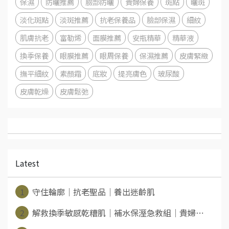
保濕
防曬推薦
臉部防曬
貴婦保養
斑點
曬斑
淡化斑點
淡斑推薦
抗老保養品
臉部保濕
細紋
肌膚抗老
富勒烯
面膜推薦
安瓶精華
精華液
換季保養
眼膜推薦
眼周保養
保濕推薦
皮膚緊緻
撫平細紋
素顏霜
底妝
提亮膚色
玻尿酸
皮膚乾燥
皮膚鬆弛
Latest
1
守住輪廓│抗老聖品│養出迷齡肌
2
解救換季敏感乾糟肌│補水保溼急救組│貴婦⋯