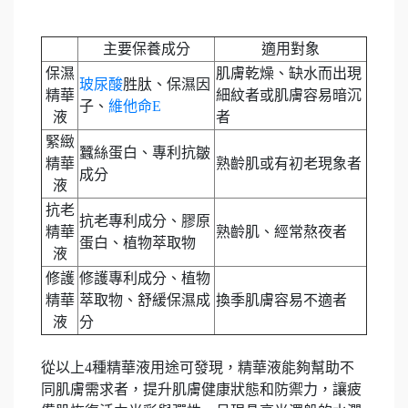
主要保養成分
適用對象
保濕
肌膚乾燥、缺水而出現
玻尿酸
胜肽、保濕因
精華
細紋者或肌膚容易暗沉
子、
維他命E
液
者
緊緻
蠶絲蛋白、專利抗皺
精華
熟齡肌或有初老現象者
成分
液
抗老
抗老專利成分、膠原
精華
熟齡肌、經常熬夜者
蛋白、植物萃取物
液
修護
修護專利成分、植物
精華
萃取物、舒緩保濕成
換季肌膚容易不適者
液
分
從以上4種精華液用途可發現，精華液能夠幫助不
同肌膚需求者，提升肌膚健康狀態和防禦力，讓疲