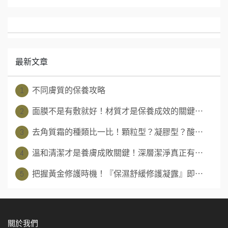
最新文章
1
不同膚質的保養攻略
2
面膜不是有敷就好！材質才是保養成效的關鍵⋯
3
去角質霜的種類比一比！顆粒型？凝膠型？酸⋯
4
溫和清潔才是養膚成敗關鍵！深層潔淨真正有⋯
5
把握黃金修護時機！『保濕舒緩修護凝露』即⋯
關於我們