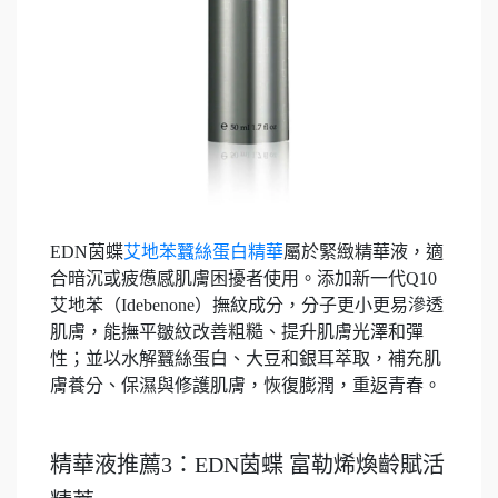
EDN茵蝶
艾地苯蠶絲蛋白精華
屬於緊緻精華液，適
合暗沉或疲憊感肌膚困擾者使用。添加新一代Q10
艾地苯（Idebenone）撫紋成分，分子更小更易滲透
肌膚，能撫平皺紋改善粗糙、提升肌膚光澤和彈
性；並以水解蠶絲蛋白、大豆和銀耳萃取，補充肌
膚養分、保濕與修護肌膚，恢復膨潤，重返青春。
精華液推薦3：EDN茵蝶 富勒烯煥齡賦活