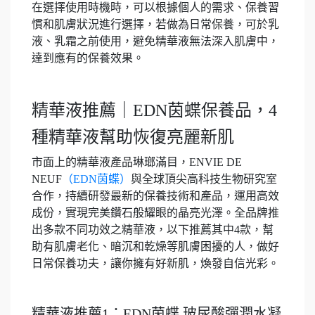
在選擇使用時機時，可以根據個人的需求、保養習
慣和肌膚狀況進行選擇，若做為日常保養，可於乳
液、乳霜之前使用，避免精華液無法深入肌膚中，
達到應有的保養效果。
精華液推薦｜EDN茵蝶保養品，4
種精華液幫助恢復亮麗新肌
市面上的精華液產品琳瑯滿目，ENVIE DE
NEUF
（EDN茵蝶）
與全球頂尖高科技生物研究室
合作，持續研發最新的保養技術和產品，運用高效
成份，實現完美鑽石般耀眼的晶亮光澤。全品牌推
出多款不同功效之精華液，以下推薦其中4款，幫
助有肌膚老化、暗沉和乾燥等肌膚困擾的人，做好
日常保養功夫，讓你擁有好新肌，煥發自信光彩。
精華液推薦1：EDN茵蝶 玻尿酸彈潤水凝