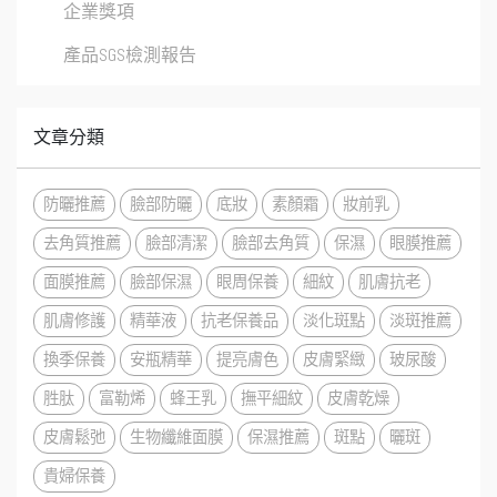
企業獎項
產品SGS檢測報告
文章分類
防曬推薦
臉部防曬
底妝
素顏霜
妝前乳
去角質推薦
臉部清潔
臉部去角質
保濕
眼膜推薦
面膜推薦
臉部保濕
眼周保養
細紋
肌膚抗老
肌膚修護
精華液
抗老保養品
淡化斑點
淡斑推薦
換季保養
安瓶精華
提亮膚色
皮膚緊緻
玻尿酸
胜肽
富勒烯
蜂王乳
撫平細紋
皮膚乾燥
皮膚鬆弛
生物纖維面膜
保濕推薦
斑點
曬斑
貴婦保養