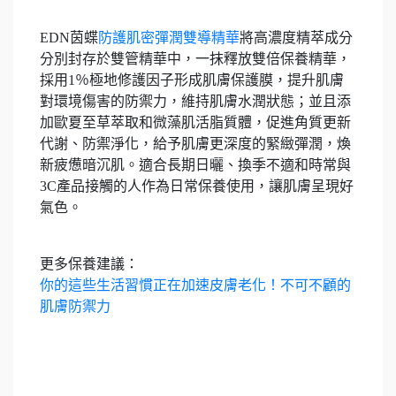
EDN茵蝶
防護肌密彈潤雙導精華
將高濃度精萃成分
分別封存於雙管精華中，一抹釋放雙倍保養精華，
採用1％極地修護因子形成肌膚保護膜，提升肌膚
對環境傷害的防禦力，維持肌膚水潤狀態；並且添
加歐夏至草萃取和微藻肌活脂質體，促進角質更新
代謝、防禦淨化，給予肌膚更深度的緊緻彈潤，煥
新疲憊暗沉肌。適合長期日曬、換季不適和時常與
3C產品接觸的人作為日常保養使用，讓肌膚呈現好
氣色。
更多保養建議：
你的這些生活習慣正在加速皮膚老化！不可不顧的
肌膚防禦力