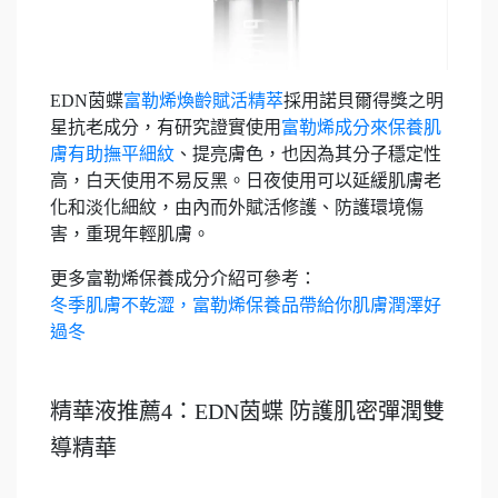
EDN茵蝶
富勒烯煥齡賦活精萃
採用諾貝爾得獎之明
星抗老成分，有研究證實使用
富勒烯成分來保養肌
膚有助撫平細紋
、提亮膚色，也因為其分子穩定性
高，白天使用不易反黑。日夜使用可以延緩肌膚老
化和淡化細紋，由內而外賦活修護、防護環境傷
害，重現年輕肌膚。
更多富勒烯保養成分介紹可參考：
冬季肌膚不乾澀，富勒烯保養品帶給你肌膚潤澤好
過冬
精華液推薦4：EDN茵蝶 防護肌密彈潤雙
導精華